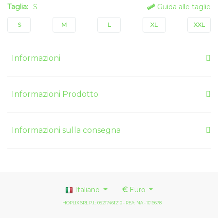
Taglia:
S
Guida alle taglie
S
M
L
XL
XXL
Informazioni
Informazioni Prodotto
Informazioni sulla consegna
Italiano
€
Euro
HOPLIX SRL P.I.: 09217461210 - REA: NA - 1016678